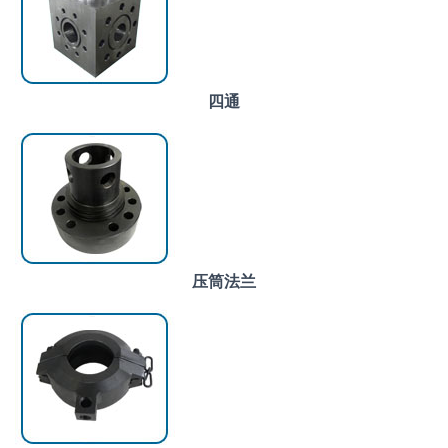
四通
压筒法兰