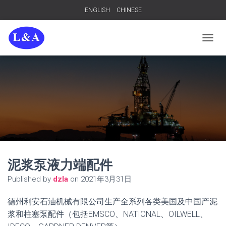
ENGLISH
CHINESE
TOGGL
泥浆泵液力端配件
Published by
dzla
on
2021年3月31日
德州利安石油机械有限公司生产全系列各类美国及中国产泥
浆和柱塞泵配件（包括EMSCO、NATIONAL、OILWELL、