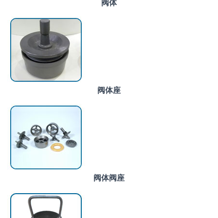
阀体
阀体座
阀体阀座