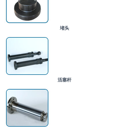
堵头
活塞杆