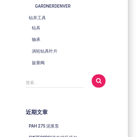
GARDNERDENVER
钻井工具
钻具
轴承
涡轮钻具叶片
旋塞阀
搜
搜索…
索
：
近期文章
PAH 275 泥浆泵