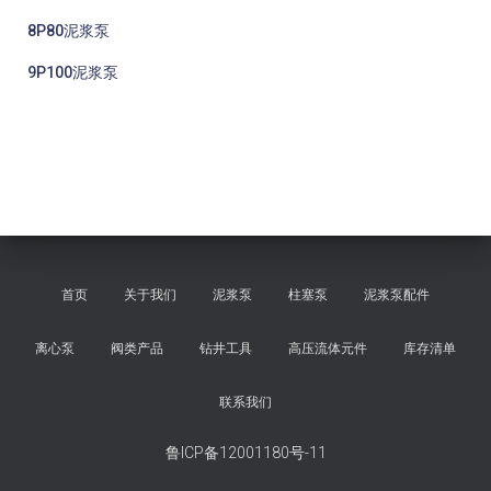
8P80泥浆泵
9P100泥浆泵
首页
关于我们
泥浆泵
柱塞泵
泥浆泵配件
离心泵
阀类产品
钻井工具
高压流体元件
库存清单
联系我们
鲁ICP备12001180号-11