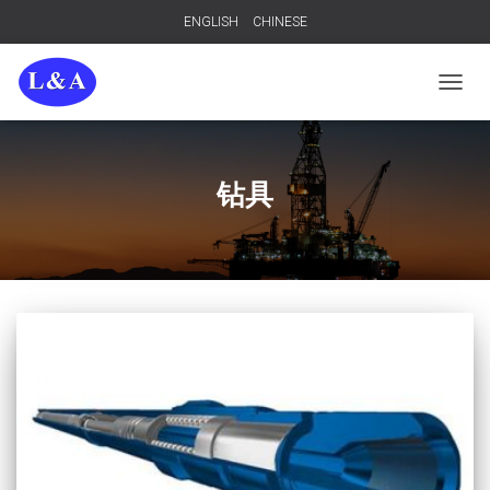
ENGLISH
CHINESE
TOGGL
钻具