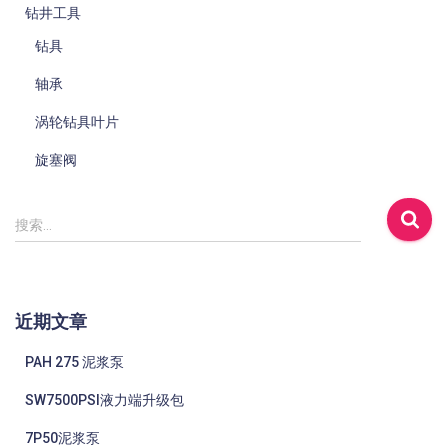
钻井工具
钻具
轴承
涡轮钻具叶片
旋塞阀
搜
搜索…
索
：
近期文章
PAH 275 泥浆泵
SW7500PSI液力端升级包
7P50泥浆泵