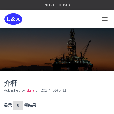
ENGLISH
CHINESE
TOGGL
介杆
Published by
dzla
on
2021年3月31日
显示
项结果