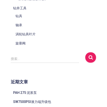
钻井工具
钻具
轴承
涡轮钻具叶片
旋塞阀
搜
搜索…
索
：
近期文章
PAH 275 泥浆泵
SW7500PSI液力端升级包