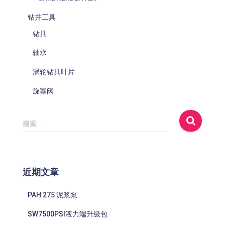
钻井工具
钻具
轴承
涡轮钻具叶片
旋塞阀
搜
搜索…
索
：
近期文章
PAH 275 泥浆泵
SW7500PSI液力端升级包