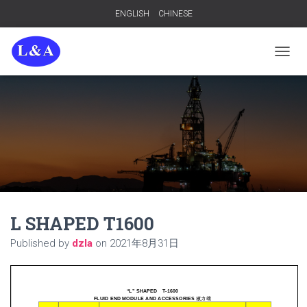
ENGLISH
CHINESE
TOGGL
L SHAPED T1600
Published by
dzla
on
2021年8月31日