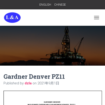
ENGLISH
CHINESE
TOGGL
Gardner Denver PZ11
Published by
dzla
on
2021年9月1日