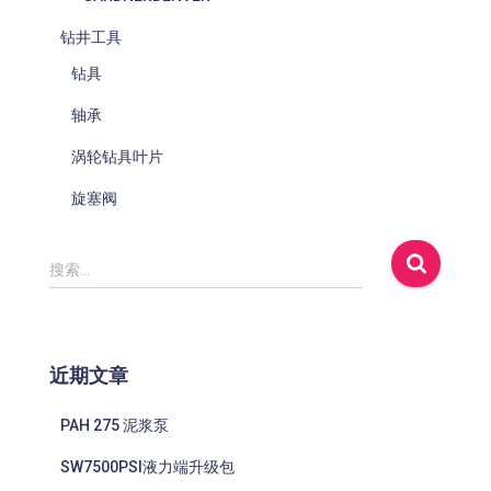
钻井工具
钻具
轴承
涡轮钻具叶片
旋塞阀
搜
搜索…
索
：
近期文章
PAH 275 泥浆泵
SW7500PSI液力端升级包