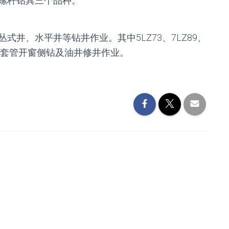
螺杆钻具三个品种。
井、水平井等钻井作业。其中5LZ73、7LZ89、
适用于套管开窗侧钻及油井修井作业。