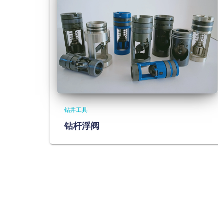
钻井工具
钻杆浮阀