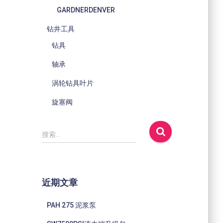
GARDNERDENVER
钻井工具
钻具
轴承
涡轮钻具叶片
旋塞阀
搜
搜索…
索
：
近期文章
PAH 275 泥浆泵