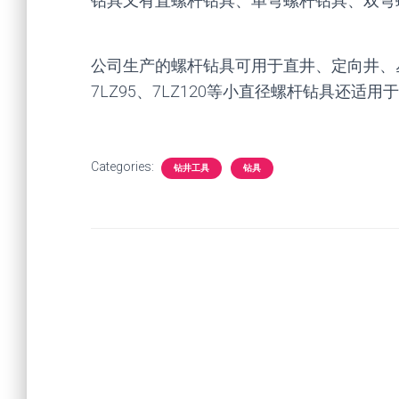
钻具又有直螺杆钻具、单弯螺杆钻具、双弯
公司生产的螺杆钻具可用于直井、定向井、丛式
7LZ95、7LZ120等小直径螺杆钻具还
Categories:
钻井工具
钻具