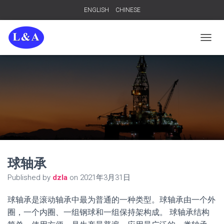
ENGLISH
CHINESE
TOGGL
球轴承
Published by
dzla
on
2021年3月31日
球轴承是滚动轴承中最为普通的一种类型。球轴承由一个外
圈，一个内圈、一组钢球和一组保持架构成。 球轴承结构