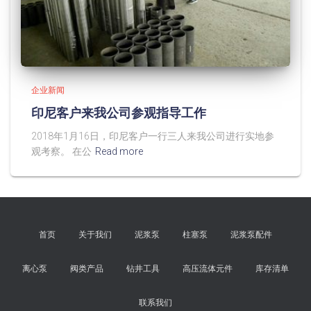
企业新闻
印尼客户来我公司参观指导工作
2018年1月16日，印尼客户一行三人来我公司进行实地参
观考察。 在公
Read more
首页
关于我们
泥浆泵
柱塞泵
泥浆泵配件
离心泵
阀类产品
钻井工具
高压流体元件
库存清单
联系我们