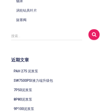
轴承
涡轮钻具叶片
旋塞阀
搜
搜索…
索
：
近期文章
PAH 275 泥浆泵
SW7500PSI液力端升级包
7P50泥浆泵
8P80泥浆泵
9P100泥浆泵