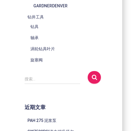
GARDNERDENVER
钻井工具
钻具
轴承
涡轮钻具叶片
旋塞阀
搜
搜索…
索
：
近期文章
PAH 275 泥浆泵