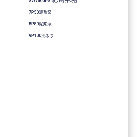
SW7500PSI液力端升级包
7P50泥浆泵
8P80泥浆泵
9P100泥浆泵