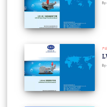
By
产
L
By