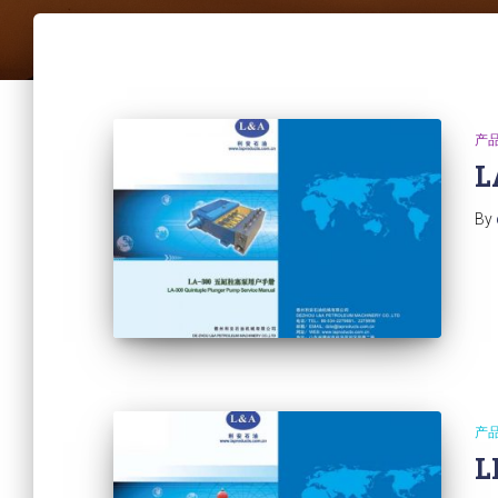
产
L
By
产
L